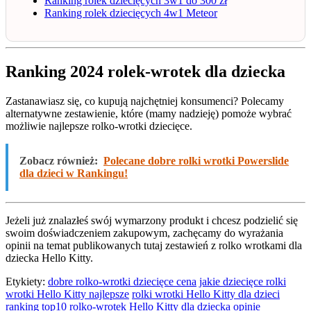
Ranking rolek dziecięcych 3w1 do 300 zł
Ranking rolek dziecięcych 4w1 Meteor
Ranking 2024 rolek-wrotek dla dziecka
Zastanawiasz się, co kupują najchętniej konsumenci? Polecamy
alternatywne zestawienie, które (mamy nadzieję) pomoże wybrać
możliwie najlepsze rolko-wrotki dziecięce.
Zobacz również:
Polecane dobre rolki wrotki Powerslide
dla dzieci w Rankingu!
Jeżeli już znalazłeś swój wymarzony produkt i chcesz podzielić się
swoim doświadczeniem zakupowym, zachęcamy do wyrażania
opinii na temat publikowanych tutaj zestawień z rolko wrotkami dla
dziecka Hello Kitty.
Etykiety:
dobre rolko-wrotki dziecięce cena
jakie dziecięce rolki
wrotki Hello Kitty najlepsze
rolki wrotki Hello Kitty dla dzieci
ranking
top10 rolko-wrotek Hello Kitty dla dziecka opinie