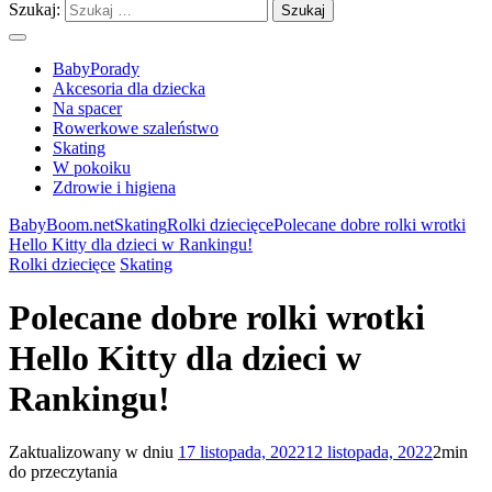
Szukaj:
BabyPorady
Akcesoria dla dziecka
Na spacer
Rowerkowe szaleństwo
Skating
W pokoiku
Zdrowie i higiena
BabyBoom.net
Skating
Rolki dziecięce
Polecane dobre rolki wrotki
Hello Kitty dla dzieci w Rankingu!
Rolki dziecięce
Skating
Polecane dobre rolki wrotki
Hello Kitty dla dzieci w
Rankingu!
Zaktualizowany w dniu
17 listopada, 2022
12 listopada, 2022
2min
do przeczytania