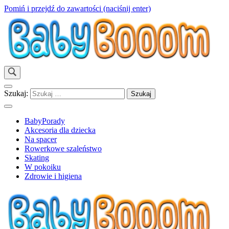
Pomiń i przejdź do zawartości (naciśnij enter)
Wspólnie dbajmy o dobro Dziecka!
Babybooom.net © 2024
Szukaj:
BabyPorady
Akcesoria dla dziecka
Na spacer
Rowerkowe szaleństwo
Skating
W pokoiku
Zdrowie i higiena