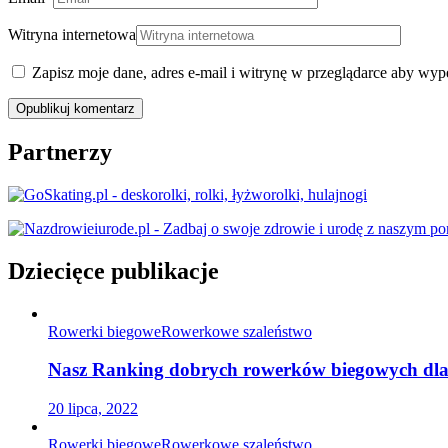
Witryna internetowa
Zapisz moje dane, adres e-mail i witrynę w przeglądarce aby wyp
Partnerzy
Dziecięce publikacje
Rowerki biegowe
Rowerkowe szaleństwo
Nasz Ranking dobrych rowerków biegowych dla r
20 lipca, 2022
Rowerki biegowe
Rowerkowe szaleństwo