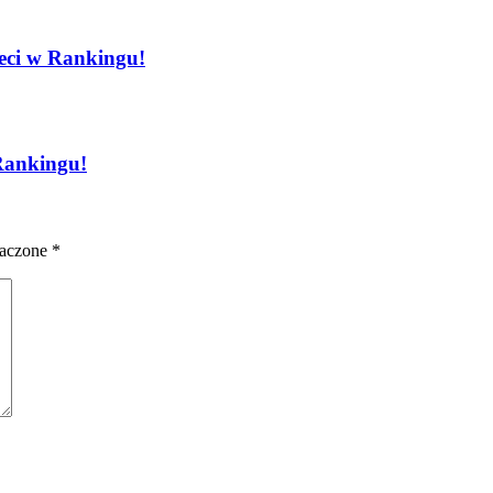
ieci w Rankingu!
 Rankingu!
naczone
*