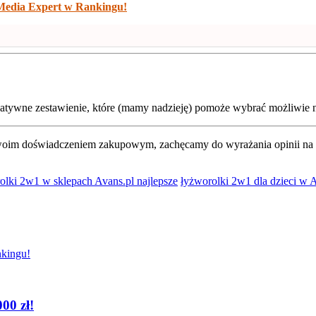
w Media Expert w Rankingu!
natywne zestawienie, które (mamy nadzieję) pomoże wybrać możliwie n
ę swoim doświadczeniem zakupowym, zachęcamy do wyrażania opinii na 
rolki 2w1 w sklepach Avans.pl najlepsze
łyżworolki 2w1 dla dzieci w A
00 zł!