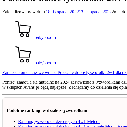
Zaktualizowany w dniu
18 listopada, 2022
13 listopada, 2022
2min do 
babybooom
babybooom
Zamieść komentarz
we wpisie Polecane dobre łyżworolki 2w1 dla dz
Poniżej znajduje się aktualne na 2024 zestawienie z łyżworolkami d
w sklepach Avans.pl będą najlepsze. Zachęcamy do dzielenia się opi
Podobne rankingi w dziale z łyżworolkami
Ranking łyżworolek dziecięcych 4w1 Meteor
Ranking łyżworolek dziecięcych 4w1 w sklepie Media Expe