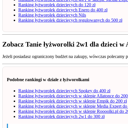
Ranking łyżworolek dziecięcych do 120 zł
Ranking łyżworolek dziecięcych Enero do 400 zł
Ranking łyżworolek dziecięcych Nils
Ranking łyżworolek dziecięcych regulowanych do 500 zł
Zobacz Tanie łyżworolki 2w1 dla dzieci w
Jeżeli posiadasz ograniczony budżet na zakupy, wówczas polecamy 
Podobne rankingi w dziale z łyżworolkami
Ranking łyżworolek dziecięcych Spokey do 400 zł
Ranking łyżworolek dziecięcych w sklepie Allatonce do 200
Ranking łyżworolek dziecięcych w sklepie Empik do 200 zł
Ranking łyżworolek dziecięcych w sklepie Media Expert do 
Ranking łyżworolek dziecięcych w sklepie Roooolki.pl do 2
Ranking łyżworolek dziecięcych 2w1 do 300 zł