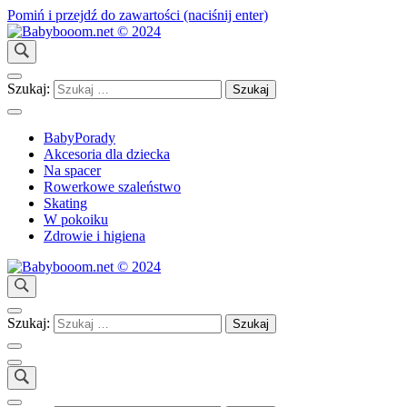
Pomiń i przejdź do zawartości (naciśnij enter)
Wspólnie dbajmy o dobro Dziecka!
Babybooom.net © 2024
Szukaj:
BabyPorady
Akcesoria dla dziecka
Na spacer
Rowerkowe szaleństwo
Skating
W pokoiku
Zdrowie i higiena
Wspólnie dbajmy o dobro Dziecka!
Babybooom.net © 2024
Szukaj: