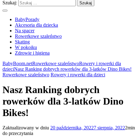
Szukaj:
BabyPorady
Akcesoria dla dziecka
Na spacer
Rowerkowe szaleństwo
Skating
W pokoiku
Zdrowie i higiena
BabyBoom.net
Rowerkowe szaleństwo
Rowery i rowerki dla
dzieci
Nasz Ranking dobrych rowerków dla 3-latków Dino Bikes!
Rowerkowe szaleństwo
Rowery i rowerki dla dzieci
Nasz Ranking dobrych
rowerków dla 3-latków Dino
Bikes!
Zaktualizowany w dniu
20 października, 2022
7 sierpnia, 2022
2min
do przeczytania