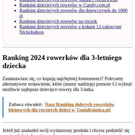
Ranking dziecięcych rowerów w Candy.com.pl
Ranking dziecięcych rowerów dla dziewczynek do 1000
zł
Ranking dziecięcych rowerów na roczek
Ranking dziecięcych rowerów z kołami 12-calowymi
Nickelodeon
Ranking 2024 rowerków dla 3-letniego
dziecka
Zastanawiasz się, co kupują najchętniej konsumenci? Polecamy
alternatywne zestawienie, które (mamy nadzieję) pomoże Ci wybrać
możliwie najlepsze dziecięce rowery dla 3-latka.
Zobacz również:
Nasz Ranking dobrych rowerków
biegowych dla rocznych dzieci w TaniaKsiazka.pl!
Jeżeli już znalazłeś swój wymarzony produkt i chcesz podzielić się