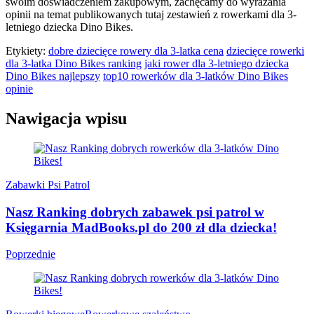
swoim doświadczeniem zakupowym, zachęcamy do wyrażania
opinii na temat publikowanych tutaj zestawień z rowerkami dla 3-
letniego dziecka Dino Bikes.
Etykiety:
dobre dziecięce rowery dla 3-latka cena
dziecięce rowerki
dla 3-latka Dino Bikes ranking
jaki rower dla 3-letniego dziecka
Dino Bikes najlepszy
top10 rowerków dla 3-latków Dino Bikes
opinie
Nawigacja wpisu
Zabawki Psi Patrol
Nasz Ranking dobrych zabawek psi patrol w
Księgarnia MadBooks.pl do 200 zł dla dziecka!
Poprzednie