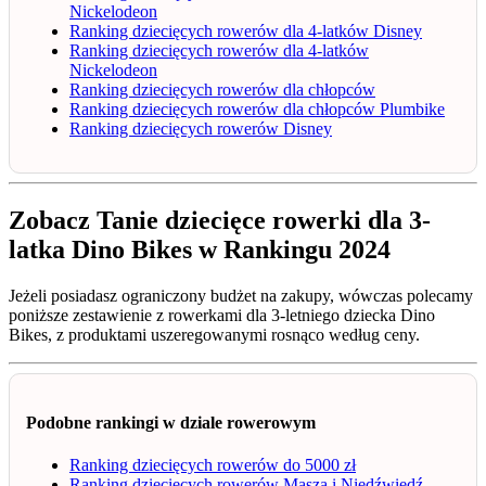
Nickelodeon
Ranking dziecięcych rowerów dla 4-latków Disney
Ranking dziecięcych rowerów dla 4-latków
Nickelodeon
Ranking dziecięcych rowerów dla chłopców
Ranking dziecięcych rowerów dla chłopców Plumbike
Ranking dziecięcych rowerów Disney
Zobacz Tanie dziecięce rowerki dla 3-
latka Dino Bikes w Rankingu 2024
Jeżeli posiadasz ograniczony budżet na zakupy, wówczas polecamy
poniższe zestawienie z rowerkami dla 3-letniego dziecka Dino
Bikes, z produktami uszeregowanymi rosnąco według ceny.
Podobne rankingi w dziale rowerowym
Ranking dziecięcych rowerów do 5000 zł
Ranking dziecięcych rowerów Masza i Niedźwiedź