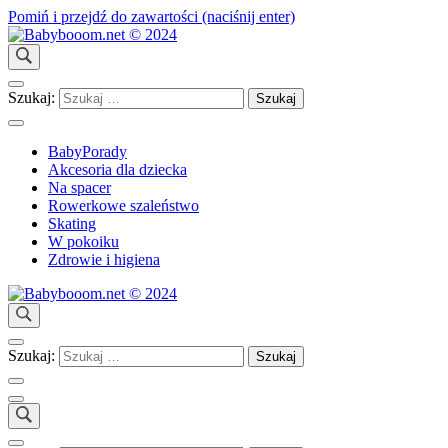
Pomiń i przejdź do zawartości (naciśnij enter)
Wspólnie dbajmy o dobro Dziecka!
Babybooom.net © 2024
Szukaj:
BabyPorady
Akcesoria dla dziecka
Na spacer
Rowerkowe szaleństwo
Skating
W pokoiku
Zdrowie i higiena
Wspólnie dbajmy o dobro Dziecka!
Babybooom.net © 2024
Szukaj: